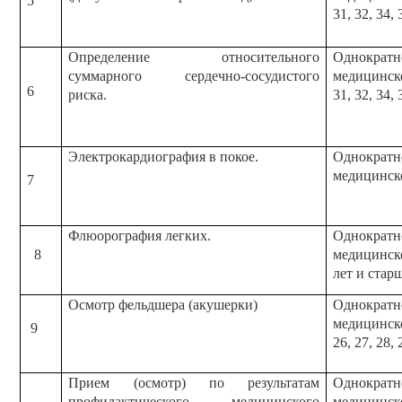
5
31, 32, 34, 
Определение относительного
Однократн
суммарного сердечно-сосудистого
медицинског
6
риска.
31, 32, 34, 
Электрокардиография в покое.
Однократн
медицинско
7
Флюорография легких.
Однократн
8
медицинско
лет и старш
Осмотр фельдшера (акушерки)
Однократн
медицинског
9
26, 27, 28, 
Прием (осмотр) по результатам
Однократн
профилактического медицинского
медицинског