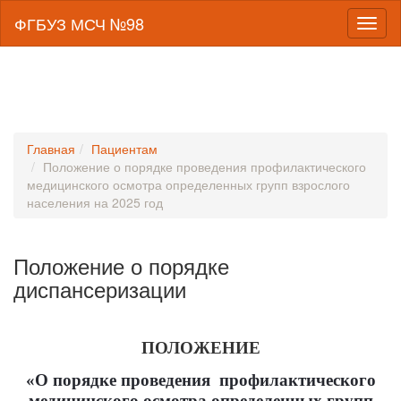
ФГБУЗ МСЧ №98
Toggl
naviga
Главная
Пациентам
Положение о порядке проведения профилактического
медицинского осмотра определенных групп взрослого
населения на 2025 год
Положение о порядке
диспансеризации
ПОЛОЖЕНИЕ
«О порядке проведения профилактического
медицинского осмотра определенных групп