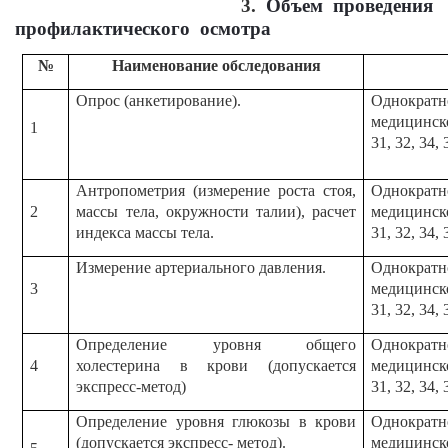
3.
Объем проведения
профилактического осмотра
№
Наименование обследования
Опрос (анкетирование).
Однократн
медицинског
1
31, 32, 34, 
Антропометрия (измерение роста стоя,
Однократн
2
массы тела, окружности талии), расчет
медицинског
индекса массы тела.
31, 32, 34, 
Измерение артериального давления.
Однократн
3
медицинског
31, 32, 34, 
Определение уровня общего
Однократн
4
холестерина в крови (допускается
медицинског
экспресс-метод)
31, 32, 34, 
Определение уровня глюкозы в крови
Однократн
(допускается экспресс- метод).
медицинског