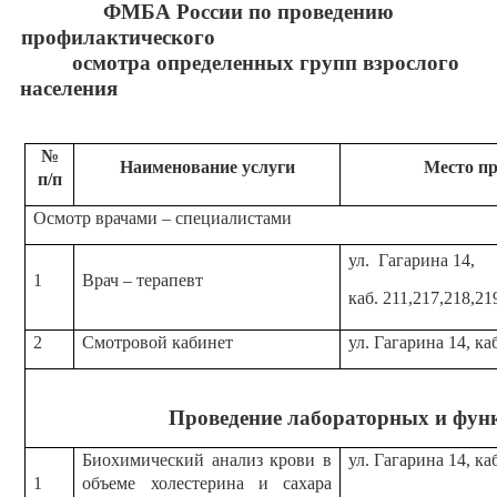
ФМБА России по проведению
профилактического
осмотра определенных групп взрослого
населения
№
Наименование услуги
Место п
п/п
Осмотр врачами – специалистами
ул. Гагарина 14,
1
Врач – терапевт
каб. 211,217,218,219
2
Смотровой кабинет
ул. Гагарина 14, ка
Проведение лабораторных и фун
Биохимический анализ крови в
ул. Гагарина 14, ка
1
объеме холестерина и сахара