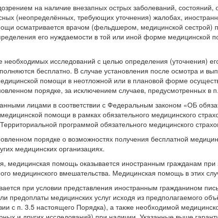
дозрением на наличие внезапных острых заболеваний, состояний, 
ясных (неопределённых, требующих уточнения) жалобах, иностран
ощи осматривается врачом (фельдшером, медицинской сестрой) п
определения его нуждаемости в той или иной форме медицинской 
е необходимых исследований с целью определения (уточнения) ег
ыполняются бесплатно. В случае установления после осмотра и в
едицинской помощи в неотложной или в плановой форме осуществл
овленном порядке, за исключением случаев, предусмотренных в п.
ванными лицами в соответствии с Федеральным законом «ОБ обяза
 медицинской помощи в рамках обязательного медицинского страх
с Территориальной программой обязательного медицинского страхо
новленном порядке о возможностях получения бесплатной медици
угих медицинских организациях.
ная, медицинская помощь оказывается иностранным гражданам при 
ного медицинского вмешательства. Медицинская помощь в этих слу
вается при условии представления иностранным гражданином пись
или предоплаты медицинских услуг исходя из предполагаемого объ
ии с п. 3.5 настоящего Порядка), а также необходимой медицинск
орных и других исследований) при наличии. Указанные выше гара