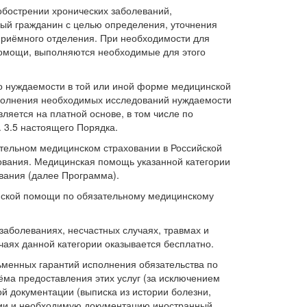
обострении хронических заболеваний,
ный гражданин с целью определения, уточнения
риёмного отделения. При необходимости для
помощи, выполняются необходимые для этого
о нуждаемости в той или иной форме медицинской
ыполнения необходимых исследований нуждаемости
яется на платной основе, в том числе по
 3.5 настоящего Порядка.
тельном медицинском страховании в Российской
ования. Медицинская помощь указанной категории
вания (далее Программа).
нской помощи по обязательному медицинскому
заболеваниях, несчастных случаях, травмах и
чаях данной категории оказывается бесплатно.
менных гарантий исполнения обязательства по
ёма предоставления этих услуг (за исключением
ой документации (выписка из истории болезни,
нтии и необходимую документацию иностранный