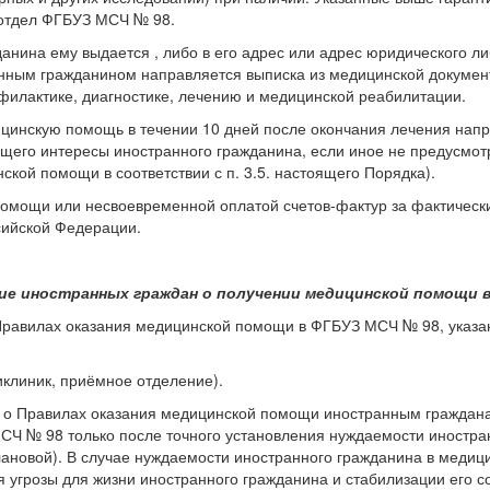
 отдел ФГБУЗ МСЧ № 98.
данина ему выдается , либо в его адрес или адрес юридического 
анным гражданином направляется выписка из медицинской докумен
илактике, диагностике, лечению и медицинской реабилитации.
ицинскую помощь в течении 10 дней после окончания лечения нап
щего интересы иностранного гражданина, если иное не предусмотр
ской помощи в соответствии с п. 3.5. настоящего Порядка).
 помощи или несвоевременной оплатой счетов-фактур за фактичес
сийской Федерации.
ие иностранных граждан о получении медицинской помощи 
Правилах оказания медицинской помощи в ФГБУЗ МСЧ № 98, указ
клиник, приёмное отделение).
 о Правилах оказания медицинской помощи иностранным граждана
Ч № 98 только после точного установления нуждаемости иностран
лановой). В случае нуждаемости иностранного гражданина в меди
угрозы для жизни иностранного гражданина и стабилизации его с