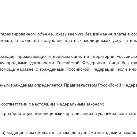
гарантированном объеме, оказываемую без взимания платы в соо
мощи, а также на получение платных медицинских услуг и иных
раждан, проживающих и пребывающих на территории Российской
дународными договорами Российской Федерации. Лица без гра
помощь наравне с гражданами Российской Федерации, если ин
нным гражданам определяется Правительством Российской Федер
в соответствии с настоящим Федеральным законом;
кую реабилитацию в медицинских организациях в условиях, соответ
(или) медицинским вмешательством, доступными методами и лекар