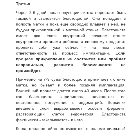
Третья
Через 3-6 дней после овуляции зигота перестает быть
таковой и становится бластоцистой. Она попадает в
полость матки и пока еще свободно плавает в ней, не
будучи прикрепленной к маточной стенке. Бластоциста
имеет два слоя: внутренний позднее станет
внутренними органами ребенка, а внешнему предстоит
проявить себя уже сейчас – на нем лежит
ответственность за процесс имплантации.
Если
процесс прикрепления не состоится или пройдет
неправильно, развития беременности не
произойдет.
Примерно на 7-9 сутки бластоциста прилипает к стенке
матки, но бывает и более поздняя имплантация.
Важнейший процесс длится около 40 часов. После того
как бластоциста «прилипла», начинается ее
постепенное погружение в эндометрий. Ворсинки
внешнего слоя вырабатывают особый фермент,
растворяющий клетки эндометрия. Бластоциста
фактически «закапывается» в него.
Когда плодное яйцо погружается в эндометриальный