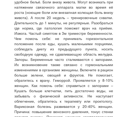
удобное бельё. Боли внизу живота. Могут возникать при
натяжении связочного аппарата матки во время её
роста (ноющие боли или внезапная колющая боль внизу
живота). А после 20 недель – тренировочные схватки.
Длительность до 1 минуты, не регулярные. Разобраться
где норма, где патология поможет врач на приёме.
Изжога. Частый симптом в 3м триместре беременности.
Чем помочь себе: не принимать горизонтальное
положение после еды, кушать маленькими порциями,
соблюдать диету из предыдущего пункта, носить
свободную одежду, не сдавливающую область желудка.
Запоры. Беременные часто сталкиваются с запорами.
Их возникновение также связано с гормональными
изменениями в организме женщины. Включите в рацион
больше зелени, овощей и фруктов. Не помогает,
обратитесь к врачу. Геморрой. Проявляется у 8-10%
женщин. Как помочь себе: справиться с запорами –
Кушать больше клетчатки, пить достаточно воды, не
забывать о физической активности. Не наступает
облегчение, обратитесь к терапевту или проктологу.
Варикозная болезнь развивается у 20-40% женщин.
Причина: повышение венозного давления, тонус стенки
сосудов снижен. Поможет: ношение компрессионного