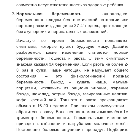
совместно несут ответственность за здоровье ребёнка.
Нормальная беременность
– одноплодная
беременность плодом без генетической патологии или
пороков развития, длящаяся 37-41недель, протекающая
без акушерских и перинатальных осложнений.
Зачастую во время беременности появляются
симптомы, которые пугают будущую маму. Давайте
разберёмся, какие изменения считаются нормой
беременности. Тошнота и рвота. С этим симптомом
знакома каждая 3я беременная. Если рвота не более 2-
3 раз в сутки, чаще натощак, не нарушает общего
состояния – это физиологический признак
беременности. Выход – кушать чаще, малыми
порциями, исключить из рациона жирные, жареные
блюда, шоколад, острые блюда, газированные напитки,
кофе, крепкий чай. Тошнота и рвота прекращаются
обычно к 16-20 неделям. При плохом самочувствии –
обратитесь к врачу. Болезненность молочных желёз в 1м
триместре беременности. Гормональные изменения
приводят к отёчности и нагрубанию молочных желёз.
Постепенно болевые ощущения пропадут. Подберите