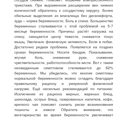
трикотажа. При выраженном расширении вен нижних
конечностей обратитесь к сосудистому хирургу. Более
обильные выделения из влагалища без дискомфорта,
зуда – норма беременности. Боль в спине. Большинство
беременных сталкиваются с этой проблемой на 5-7
месяце беременности. Причины: растёт нагрузка на
спину, смещается центр тяжести, снижается тонус
мышц. Увеличьте физическую активность. Боли в лобке.
Достаточно редкая проблема. Появляется на поздних
сроках беременности. Носите бандаж. Покалывание,
жгучая боль, онемение руки, снижение
чувствительности, работоспособности кисти. Вот с таким
неожиданным симптомом сталкиваются до 62%
беременных. Мы убедились, что многие симптомы
нормальной беременности можно сгладить благодаря
правильному рациону и умеренной физической
нагрузке. Ещё несколько рекомендаций по питанию:
Исключение из рациона жирных, жареных блюд,
шоколада, острых блюд, газированных напитков, кофе,
крепкого чая поможет снизить риски возникновения
тошноты и изжоги Обратите внимание, что
вегетарианство во время беременности увеличивает