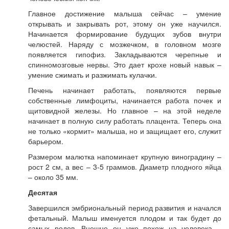
Главное достижение малыша сейчас – умение
открывать и закрывать рот, этому он уже научился.
Начинается формирование будущих зубов внутри
челюстей. Наряду с мозжечком, в головном мозге
появляется гипофиз. Закладываются черепные и
спинномозговые нервы. Это дает крохе новый навык –
умение сжимать и разжимать кулачки.
Печень начинает работать, появляются первые
собственные лимфоциты, начинается работа почек и
щитовидной железы. Но главное – на этой неделе
начинает в полную силу работать плацента. Теперь она
не только «кормит» малыша, но и защищает его, служит
барьером.
Размером малютка напоминает крупную виноградину –
рост 2 см, а вес – 3-5 граммов. Диаметр плодного яйца
– около 35 мм.
Десятая
Завершился эмбриональный период развития и начался
фетальный. Малыш именуется плодом и так будет до
самых родов. Внешне он уже похож на человека –