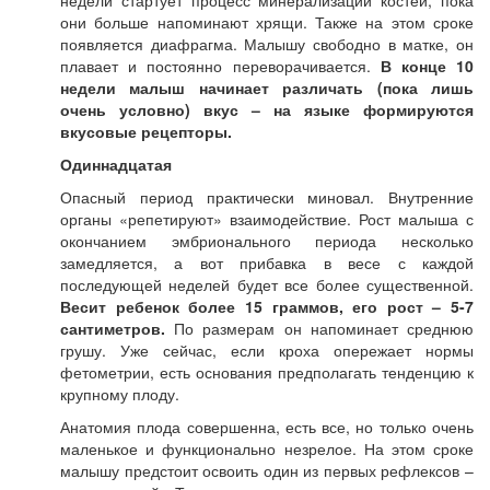
недели стартует процесс минерализации костей, пока
они больше напоминают хрящи. Также на этом сроке
появляется диафрагма. Малышу свободно в матке, он
плавает и постоянно переворачивается.
В конце 10
недели малыш начинает различать (пока лишь
очень условно) вкус – на языке формируются
вкусовые рецепторы.
Одиннадцатая
Опасный период практически миновал. Внутренние
органы «репетируют» взаимодействие. Рост малыша с
окончанием эмбрионального периода несколько
замедляется, а вот прибавка в весе с каждой
последующей неделей будет все более существенной.
Весит ребенок более 15 граммов, его рост – 5-7
сантиметров.
По размерам он напоминает среднюю
грушу. Уже сейчас, если кроха опережает нормы
фетометрии, есть основания предполагать тенденцию к
крупному плоду.
Анатомия плода совершенна, есть все, но только очень
маленькое и функционально незрелое. На этом сроке
малышу предстоит освоить один из первых рефлексов –