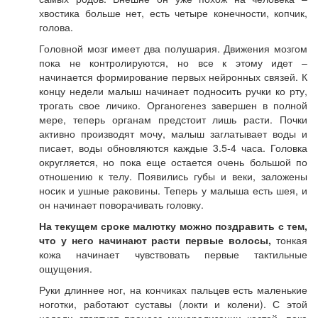
хвостика больше нет, есть четыре конечности, копчик,
голова.
Головной мозг имеет два полушария. Движения мозгом
пока не контролируются, но все к этому идет –
начинается формирование первых нейронных связей. К
концу недели малыш начинает подносить ручки ко рту,
трогать свое личико. Органогенез завершен в полной
мере, теперь органам предстоит лишь расти. Почки
активно производят мочу, малыш заглатывает воды и
писает, воды обновляются каждые 3.5-4 часа. Головка
округляется, но пока еще остается очень большой по
отношению к телу. Появились губы и веки, заложены
носик и ушные раковины. Теперь у малыша есть шея, и
он начинает поворачивать головку.
На текущем сроке малютку можно поздравить с тем,
что у него начинают расти первые волосы,
тонкая
кожа начинает чувствовать первые тактильные
ощущения.
Руки длиннее ног, на кончиках пальцев есть маленькие
ноготки, работают суставы (локти и колени). С этой