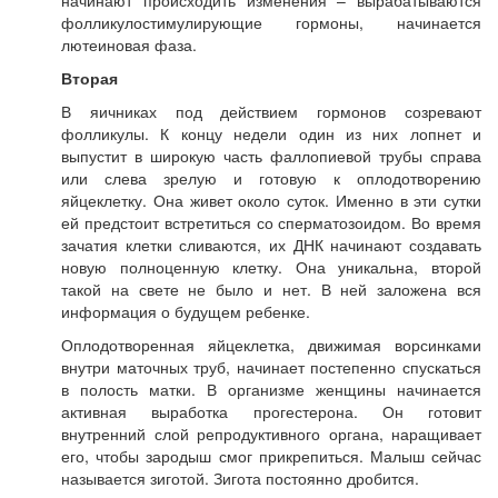
начинают происходить изменения – вырабатываются
фолликулостимулирующие гормоны, начинается
лютеиновая фаза.
Вторая
В яичниках под действием гормонов созревают
фолликулы. К концу недели один из них лопнет и
выпустит в широкую часть фаллопиевой трубы справа
или слева зрелую и готовую к оплодотворению
яйцеклетку. Она живет около суток. Именно в эти сутки
ей предстоит встретиться со сперматозоидом. Во время
зачатия клетки сливаются, их ДНК начинают создавать
новую полноценную клетку. Она уникальна, второй
такой на свете не было и нет. В ней заложена вся
информация о будущем ребенке.
Оплодотворенная яйцеклетка, движимая ворсинками
внутри маточных труб, начинает постепенно спускаться
в полость матки. В организме женщины начинается
активная выработка прогестерона. Он готовит
внутренний слой репродуктивного органа, наращивает
его, чтобы зародыш смог прикрепиться. Малыш сейчас
называется зиготой. Зигота постоянно дробится.