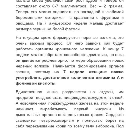
Малыш снова увеличил свой рост вдвое и теперь он
составляет около 6-7 миллиметров. Вес – 2 грамма.
Теперь его можно оценивать по наглядной и любимой
беременными методике – в сравнении с фруктами и
овощами. На 7 акушерской неделе малыш достигает
размера зернышка белой фасоли.
На текущем сроке формируются нервные волокна, это
очень важный процесс. От него зависит, как будет
работать организм крошечного человечка. К концу 7
недели малыш обретает способность двигаться, но пока
он двигается рефлекторно, по мере образования новых
нервных волокон. Начинается формирование органов
зрения, поэтому
на 7 неделе женщине важно
употреблять достаточное количество витамина А и
фолиевой кислоты.
Единственная кишка разделяется на отделы, им
предстоит позднее стать пищеводом, желудком, глоткой.
А новоявленная поджелудочная железа на этой неделе
начинает вырабатывать первый инсулин. Из
дыхательных органов пока есть только трахея. Сердечко
становится четырехкамерным и полностью берет на
себя перекачивание крови по всему телу эмбриона. Пол