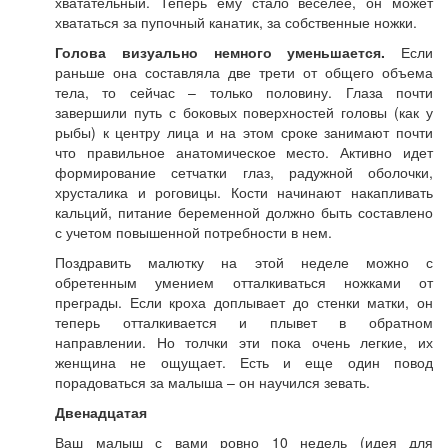
хватательный. Теперь ему стало веселее, он может
хвататься за пупочный канатик, за собственные ножки.
Голова визуально немного уменьшается.
Если
раньше она составляла две трети от общего объема
тела, то сейчас – только половину. Глаза почти
завершили путь с боковых поверхностей головы (как у
рыбы) к центру лица и на этом сроке занимают почти
что правильное анатомическое место. Активно идет
формирование сетчатки глаз, радужной оболочки,
хрусталика и роговицы. Кости начинают накапливать
кальций, питание беременной должно быть составлено
с учетом повышенной потребности в нем.
Поздравить малютку на этой неделе можно с
обретенным умением отталкиваться ножками от
преграды. Если кроха доплывает до стенки матки, он
теперь отталкивается и плывет в обратном
направлении. Но толчки эти пока очень легкие, их
женщина не ощущает. Есть и еще один повод
порадоваться за малыша – он научился зевать.
Двенадцатая
Ваш малыш с вами ровно 10 недель (идея для