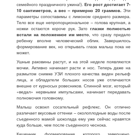
семейного праздничного ужина!).
Его рост достигает 7-
10 сантиметров, а вес – примерно 20 граммов.
Эти
параметры сопоставимы с лимоном среднего размера.
Тело все еще непропорциональное – голова крупная, а
ножки остаются короче рук. Зато
глазки полностью
встали на положенное им место
, что сразу придало
ребенку вполне человеческий облик. Завершилось
формирование век, но открывать глаза малыш пока не
может.
Ушные раковины растут, и на этой неделе появляются
мочки. Активно начинает расти и нос. Теперь даже на
размытом снимке УЗИ плохого качества виден рельеф
лица, и обладатели больших носов уже отличаются
внешне от курносых ровесников. Спинной мозг, который
«ведал» нервными импульсами, начинает передавать
полномочия головному.
Малыш освоил сосательный рефлекс. Он отлично
различает вкусовые оттенки – околоплодные воды после
съеденного мамой шоколада ему уже сейчас нравятся
куда больше, чем после съеденного чеснока.
Кишечник, формирование которого завершено,