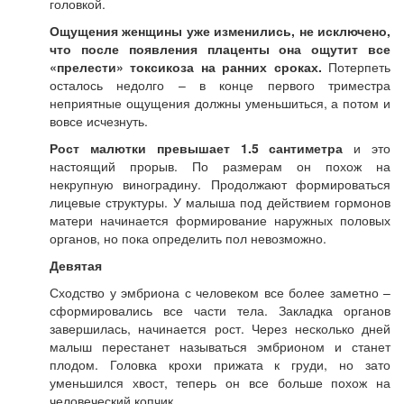
головкой.
Ощущения женщины уже изменились, не исключено,
что после появления плаценты она ощутит все
«прелести» токсикоза на ранних сроках.
Потерпеть
осталось недолго – в конце первого триместра
неприятные ощущения должны уменьшиться, а потом и
вовсе исчезнуть.
Рост малютки превышает 1.5 сантиметра
и это
настоящий прорыв. По размерам он похож на
некрупную виноградину. Продолжают формироваться
лицевые структуры. У малыша под действием гормонов
матери начинается формирование наружных половых
органов, но пока определить пол невозможно.
Девятая
Сходство у эмбриона с человеком все более заметно –
сформировались все части тела. Закладка органов
завершилась, начинается рост. Через несколько дней
малыш перестанет называться эмбрионом и станет
плодом. Головка крохи прижата к груди, но зато
уменьшился хвост, теперь он все больше похож на
человеческий копчик.