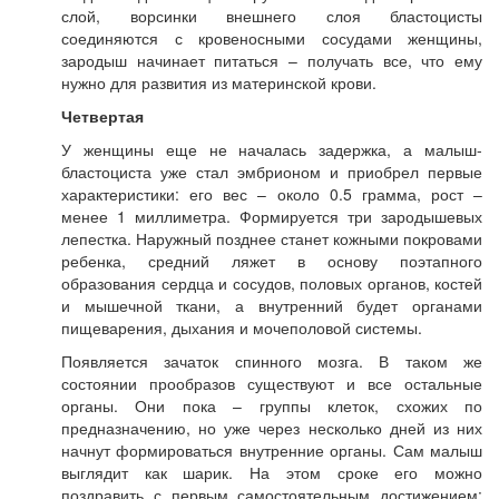
слой, ворсинки внешнего слоя бластоцисты
соединяются с кровеносными сосудами женщины,
зародыш начинает питаться – получать все, что ему
нужно для развития из материнской крови.
Четвертая
У женщины еще не началась задержка, а малыш-
бластоциста уже стал эмбрионом и приобрел первые
характеристики: его вес – около 0.5 грамма, рост –
менее 1 миллиметра. Формируется три зародышевых
лепестка. Наружный позднее станет кожными покровами
ребенка, средний ляжет в основу поэтапного
образования сердца и сосудов, половых органов, костей
и мышечной ткани, а внутренний будет органами
пищеварения, дыхания и мочеполовой системы.
Появляется зачаток спинного мозга. В таком же
состоянии прообразов существуют и все остальные
органы. Они пока – группы клеток, схожих по
предназначению, но уже через несколько дней из них
начнут формироваться внутренние органы. Сам малыш
выглядит как шарик. На этом сроке его можно
поздравить с первым самостоятельным достижением: