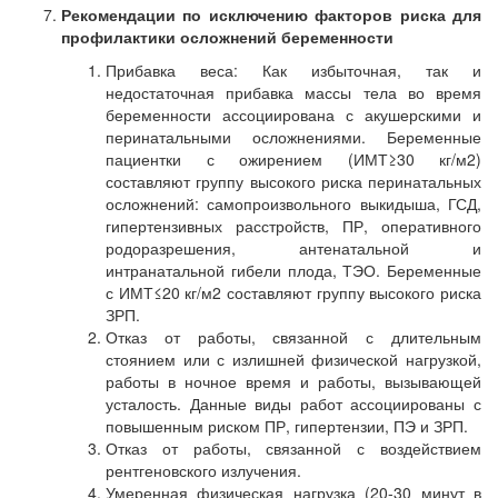
Рекомендации по исключению факторов риска для
профилактики осложнений беременности
Прибавка веса: Как избыточная, так и
недостаточная прибавка массы тела во время
беременности ассоциирована с акушерскими и
перинатальными осложнениями. Беременные
пациентки с ожирением (ИМТ≥30 кг/м2)
составляют группу высокого риска перинатальных
осложнений: самопроизвольного выкидыша, ГСД,
гипертензивных расстройств, ПР, оперативного
родоразрешения, антенатальной и
интранатальной гибели плода, ТЭО. Беременные
с ИМТ≤20 кг/м2 составляют группу высокого риска
ЗРП.
Отказ от работы, связанной с длительным
стоянием или с излишней физической нагрузкой,
работы в ночное время и работы, вызывающей
усталость. Данные виды работ ассоциированы с
повышенным риском ПР, гипертензии, ПЭ и ЗРП.
Отказ от работы, связанной с воздействием
рентгеновского излучения.
Умеренная физическая нагрузка (20-30 минут в