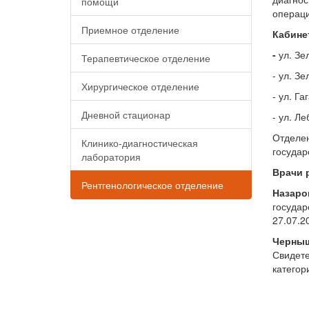
помощи
операци
Приемное отделение
Кабине
-
ул. Зе
Терапевтическое отделение
- ул. Зе
Хирургическое отделение
- ул. Га
Дневной стационар
- ул. Л
Отделе
Клинико-диагностическая
государ
лаборатория
Врачи 
Рентгенологическое отделение
Назаро
государ
27.07.2
Черныш
Свидете
категор