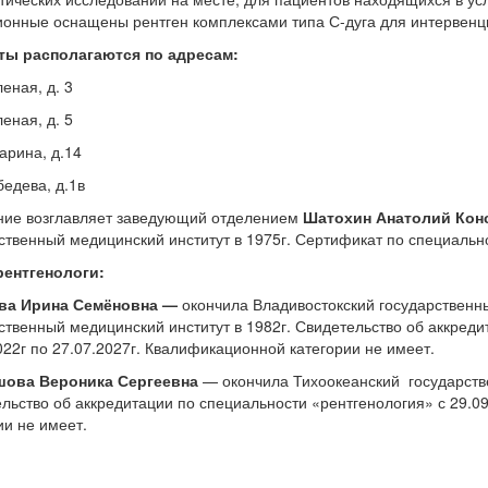
онные оснащены рентген комплексами типа С-дуга для интервенц
ты располагаются по адресам:
леная, д. 3
леная, д. 5
гарина, д.14
ебедева, д.1в
ние возглавляет заведующий отделением
Шатохин Анатолий Кон
ственный медицинский институт в 1975г. Сертификат по специально
рентгенологи:
ва Ирина Семёновна —
окончила Владивостокский государственн
ственный медицинский институт в 1982г. Свидетельство об аккреди
022г по 27.07.2027г. Квалификационной категории не имеет.
ова Вероника Сергеевна
— окончила Тихоокеанский государстве
льство об аккредитации по специальности «рентгенология» с 29.0
ии не имеет.