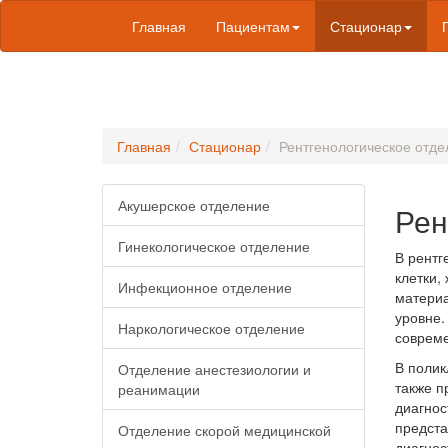
Главная
Пациентам
Стационар
Главная
Стационар
Рентгенологическое отд
Акушерское отделение
Рен
Гинекологическое отделение
В рентг
клетки,
Инфекционное отделение
материа
уровне.
Наркологическое отделение
совреме
В полик
Отделение анестезиологии и
также п
реанимации
диагнос
предста
Отделение скорой медицинской
диагнос