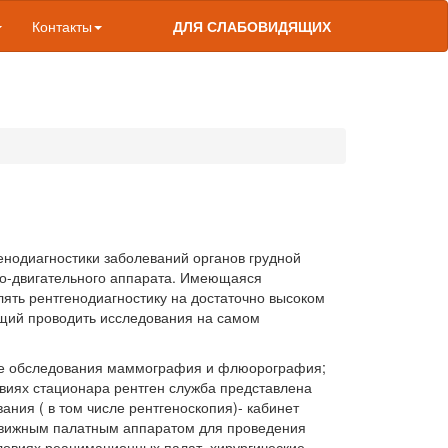
Контакты
ДЛЯ СЛАБОВИДЯЩИХ
енодиагностики заболеваний органов грудной
но-двигательного аппарата. Имеющаяся
ять рентгенодиагностику на достаточно высоком
ющий проводить исследования на самом
ие обследования маммография и флюорография;
овиях стационара рентген служба представлена
ния ( в том числе рентгеноскопия)- кабинет
движным палатным аппаратом для проведения
ловиях реанимационных палат, хирургические