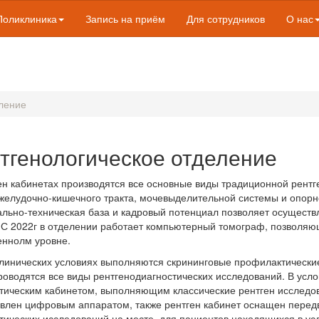
Поликлиника
Запись на приём
Для сотрудников
О нас
еление
тгенологическое отделение
ен кабинетах производятся все основные виды традиционной рентг
 желудочно-кишечного тракта, мочевыделительной системы и опор
льно-техническая база и кадровый потенциал позволяет осуществл
 С 2022г в отделении работает компьютерный томограф, позволя
ннолм уровне.
линических условиях выполняются скрининговые профилактическ
роводятся все виды рентгенодиагностических исследований. В усл
тическим кабинетом, выполняющим классические рентген исследова
влен цифровым аппаратом, также рентген кабинет оснащен пере
тических исследований на месте, для пациентов находящихся в ус