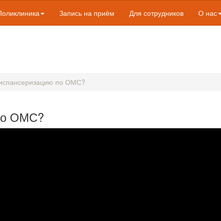
Поликлиника
Запись на приём
Для сотрудников
О нас
диспансеризацию по ОМС?
по ОМС?